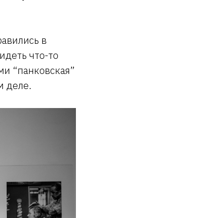
равились в
идеть что-то
ми “панковская”
м деле.