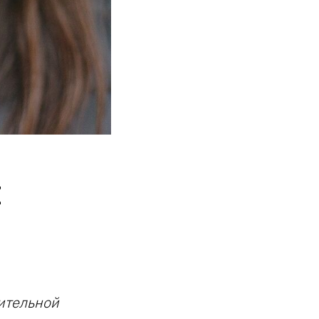
I
ительной