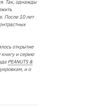
я. Так, однажды
лжить
. После 10 лет
контрастных
ялось открытие
 книгу и серию
енда
PEANUTS &
уировкам, и о