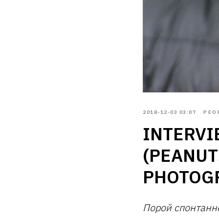
2018-12-03 03:07
PEO
INTERVI
(PEANUT
PHOTOG
Порой спонтанн