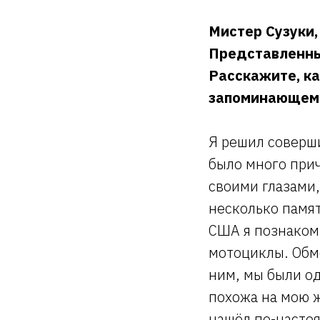
Мистер Сузуки,
Представленны
Расскажите, ка
запоминающемся
Я решил соверши
было много прич
своими глазами,
несколько памя
США я познаком
мотоциклы. Обме
ним, мы были о
похожа на мою ж
нашёл по-насто