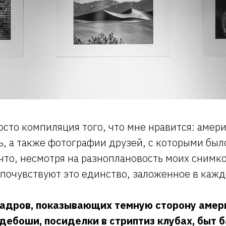
осто компиляция того, что мне нравится: амер
ь, а также фотографии друзей, с которыми был
что, несмотря на разноплановость моих снимк
 почувствуют это единство, заложенное в кажд
 кадров, показывающих темную сторону амер
дебоши, посиделки в стриптиз клубах, быт 