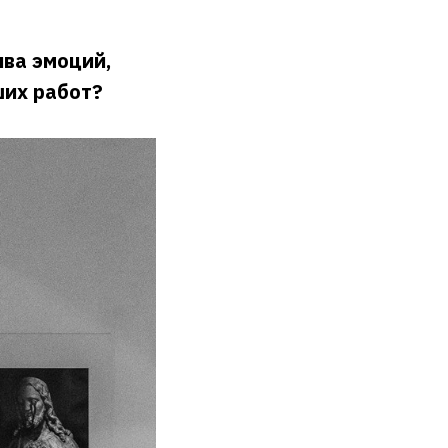
ыва эмоций,
ших работ?