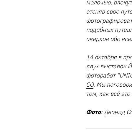
мелочью, влекут
отсняв свое пу
фотографироват
подобных путеш
очерков обо всем
14 октября в пр
двух выставок Й
фоторабот “UNI
CO
. Мы поговор
том, как всё это
Фото
:
Леонид С