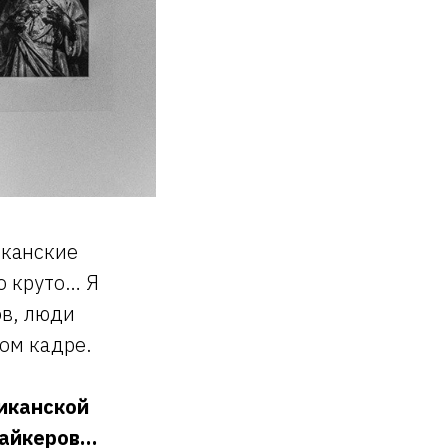
иканские
о круто… Я
ов, люди
ом кадре.
иканской
байкеров…