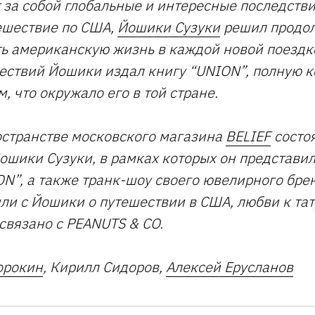
 за собой глобальные и интересные последстви
тешествие по США,
Йошики Сузуки
решил продо
ь американскую жизнь в каждой новой поездке
ествий Йошики издал книгу “UNION”, полную 
, что окружало его в той стране.
остранстве московского магазина
BELIEF
состо
ошики Сузуки, в рамках которых он представил
ON”, а также транк-шоу своего ювелирного бр
или с Йошики о путешествии в США, любви к тат
 связано с PEANUTS & CO.
орокин
, Кирилл Сидоров,
Алексей Ерусланов