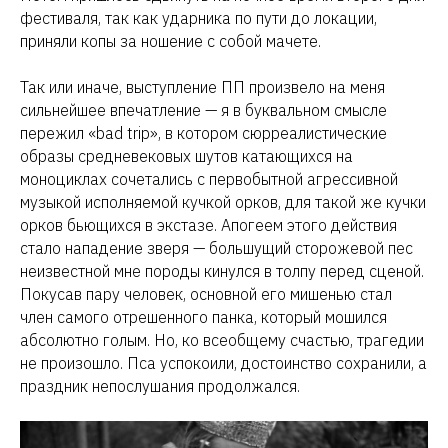
фестиваля, так как ударника по пути до локации,
приняли копы за ношение с собой мачете.
Так или иначе, выступление ПП произвело на меня
сильнейшее впечатление — я в буквальном смысле
пережил «bad trip», в котором сюрреалистические
образы средневековых шутов катающихся на
моноциклах сочетались с первобытной агрессивной
музыкой исполняемой кучкой орков, для такой же кучки
орков бьющихся в экстазе. Апогеем этого действия
стало нападение зверя — большущий сторожевой пес
неизвестной мне породы кинулся в толпу перед сценой.
Покусав пару человек, основной его мишенью стал
член самого отрешенного панка, который мошился
абсолютно голым. Но, ко всеобщему счастью, трагедии
не произошло. Пса успокоили, достоинство сохранили, а
праздник непослушания продолжался.