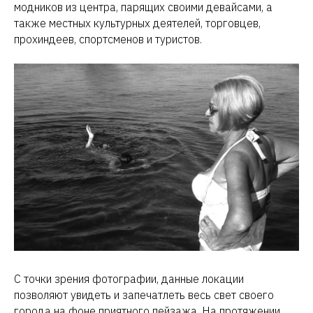
модников из центра, парящих своими девайсами, а
также местных культурных деятелей, торговцев,
прохиндеев, спортсменов и туристов.
С точки зрения фотографии, данные локации
позволяют увидеть и запечатлеть весь свет своего
города на фоне приятного пейзажа. На протяжении