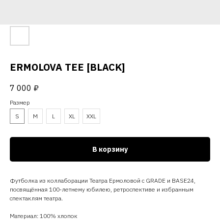
ERMOLOVA TEE [BLACK]
7 000
₽
Размер
S
M
L
XL
XXL
В корзину
Футболка из коллаборации Театра Ермоловой с GRADE и BASE24,
посвящённая 100-летнему юбилею, ретроспективе и избранным
спектаклям театра.
Материал: 100% хлопок