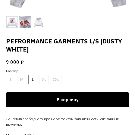
PEFRORMANCE GARMENTS L/S [DUSTY
WHITE]
9 000
₽
Размер
S
M
L
XL
XXL
В корзину
Лонгслив свободного кроя с эффектом запылённости, сделанным
вручную.